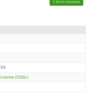
Go to resource
7cf
License (ODbL)