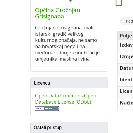
Općina Grožnjan
Grisignana
Pod
Grožnjan-Grisignana, mali
istarski gradić velikog
Polje
kulturnog značaja, ne samo
Izdav
na hrvatskoj nego i na
međunarodnoj razini. Grad je
Izmj
umjetnika, maslina i vina.
Datu
Ident
Licenca
Licen
Open Data Commons Open
Database License (ODbL)
Način
Ostali pristup