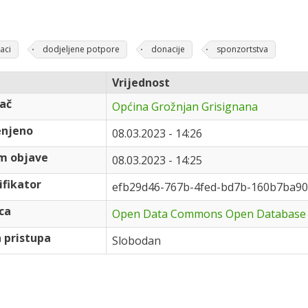
aci
dodjeljene potpore
donacije
sponzortstva
Vrijednost
ač
Općina Grožnjan Grisignana
enjeno
08.03.2023 - 14:26
m objave
08.03.2023 - 14:25
ifikator
efb29d46-767b-4fed-bd7b-160b7ba90
ca
Open Data Commons Open Database 
 pristupa
Slobodan