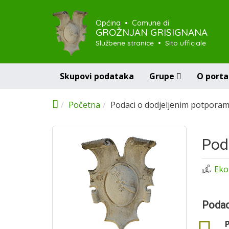
Skoči na glavni sadržaj
Općina • Comune di
GROŽNJAN GRISIGNANA
Službene stranice • Sito ufficiale
skupovi podataka
grupe
o porta
Početna
Podaci o dodjeljenim potporam
Pod
Ekon
Podaci
data