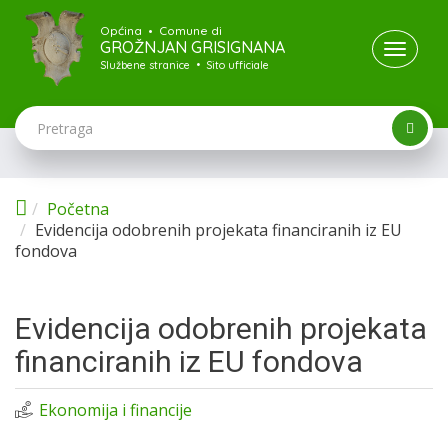
Skoči na glavni sadržaj
Općina • Comune di
GROŽNJAN GRISIGNANA
Toggle
Službene stranice • Sito ufficiale
naviga
Početna
Evidencija odobrenih projekata financiranih iz EU
fondova
Evidencija odobrenih projekata
financiranih iz EU fondova
Ekonomija i financije