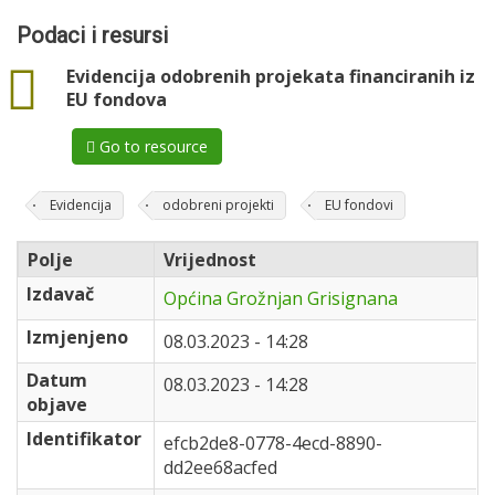
Podaci i resursi
data
Evidencija odobrenih projekata financiranih iz
EU fondova
Go to resource
Evidencija
odobreni projekti
EU fondovi
Polje
Vrijednost
Izdavač
Općina Grožnjan Grisignana
Izmjenjeno
08.03.2023 - 14:28
Datum
08.03.2023 - 14:28
objave
Identifikator
efcb2de8-0778-4ecd-8890-
dd2ee68acfed